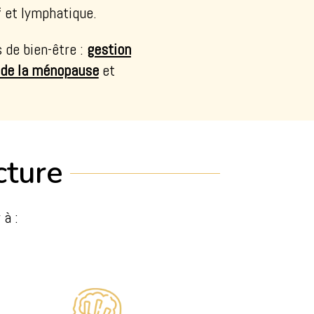
f et lymphatique.
de bien-être :
gestion
 de la ménopause
et
cture
à :