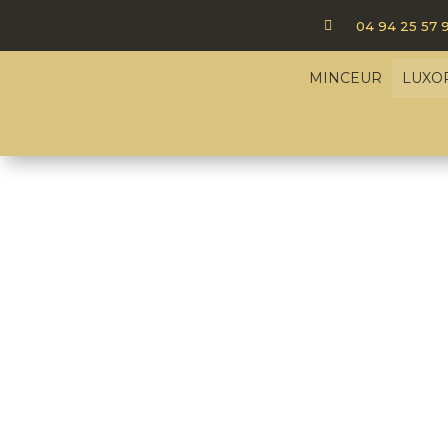

04 94 25 57 
MINCEUR
LUXO