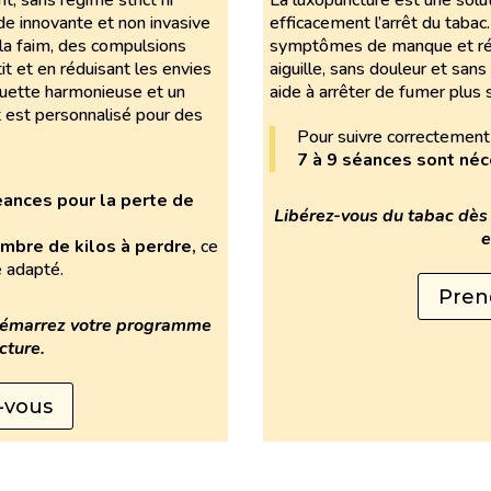
, sans régime strict ni
La luxopuncture est une solu
de innovante et non invasive
efficacement l’arrêt du tabac.
la faim, des compulsions
symptômes de manque et rédu
it et en réduisant les envies
aiguille, sans douleur et sa
houette harmonieuse et un
aide à arrêter de fumer plus
est personnalisé pour des
Pour suivre correctement 
7 à 9 séances sont néc
éances pour la perte de
Libérez-vous du tabac dè
e
mbre de kilos à perdre,
ce
 adapté.
Pren
démarrez votre programme
cture.
-vous