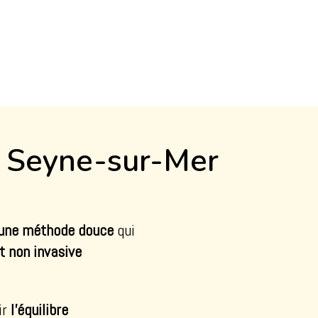
a Seyne-sur-Mer
, une méthode douce
q
ui
t non invasive
ir
l’équilibre