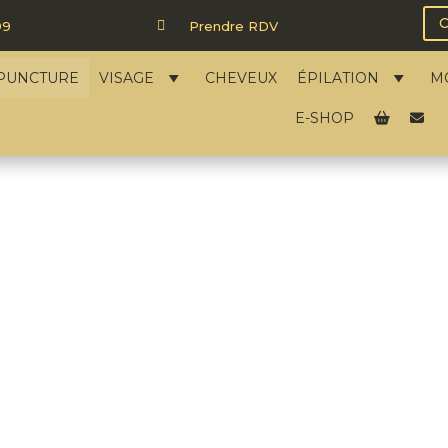
99

Prendre RDV
PUNCTURE
VISAGE
CHEVEUX
ÉPILATION
M
E-SHOP