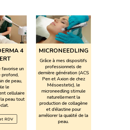
ERMA 4
MICRONEEDLING
ERT
Grâce à mes dispositifs
professionnels de
 favorise un
dernière génération (ACS
 profond,
Pen et Axion de chez
ain de peau,
Mésoestetic), le
le le
microneedling stimule
nt cellulaire
naturellement la
 la peau tout
production de collagène
clat.
et d’élastine pour
améliorer la qualité de la
et RDV
peau.