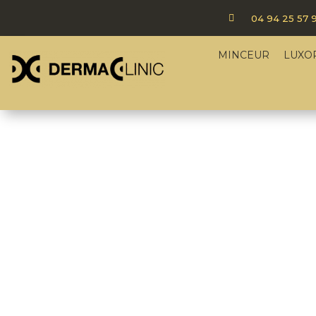

04 94 25 57 
MINCEUR
LUXO