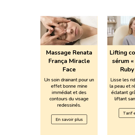
Massage Renata
Lifting c
França Miracle
sérum «
Face
Ruby 
Un soin drainant pour un
Lisse les ri
effet bonne mine
la peau et r
immédiat et des
éclatant gr
contours du visage
liftant san
redessinés.
Tarif
En savoir plus