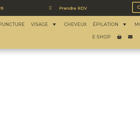
99

Prendre RDV
PUNCTURE
VISAGE
CHEVEUX
ÉPILATION
M
E-SHOP