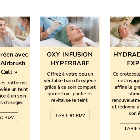
oréen avec
OXY-INFUSION
HYDRAD
 Airbrush
HYPERBARE
EXP
Cell »
Offrez à votre peu un
Ce protocole
véritable bain d’oxygène
nettoyage
des, raffermit
grâce à ce soin complet
affine le gr
évèle un teint
qui nettoie, purifie et
stimu
âce à un soin
revitalise le teint.
renouvelleme
s chirurgie.
et redonne à
son é
TARIF et RDV
 et RDV
TARIF 