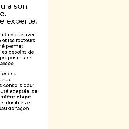
u a son
e.
ne experte.
 et évolue avec
 et les facteurs
ané permet
 les besoins de
 proposer une
alisée.
ter une
ue ou
 conseils pour
auté adaptée,
ce
emière étape
ts durables et
eau de façon