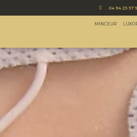

04 94 25 57 
MINCEUR
LUXO