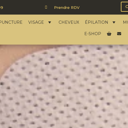
99

Prendre RDV
PUNCTURE
VISAGE
CHEVEUX
ÉPILATION
M
E-SHOP