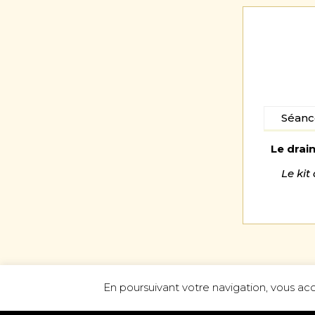
Séanc
Le drai
Le kit
En poursuivant votre navigation, vous acce
Le bilan personnalisé,
en fonctio