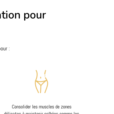
ation pour
our :
Consolider les muscles de zones
délicates à maintenir galbées comme les