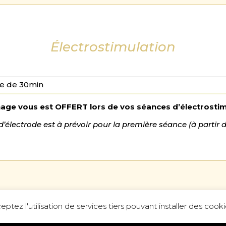
Électrostimulation
e de 30min
nage vous est OFFERT lors de vos séances d’électrostim
 d’électrode est à prévoir pour la première séance (à partir 
Forfait possible en fonction de vos objectifs
ptez l'utilisation de services tiers pouvant installer des cooki
 incluant votre analyse par l’impédancemétrie, permett
n du nombre de séance nécessaire à l’atteinte de vos