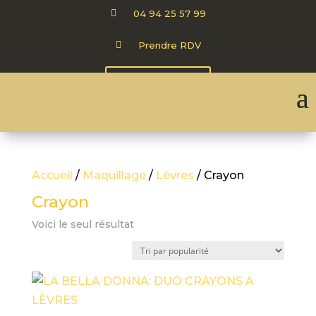

04 94 25 57 99

Prendre RDV
CARTE CADEAU
Accueil
/
Maquillage
/
Lèvres
/ Crayon
Crayon
Voici le seul résultat