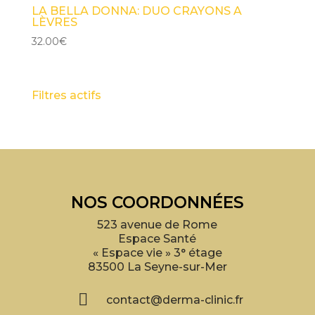
LA BELLA DONNA: DUO CRAYONS A
LÈVRES
32.00
€
Filtres actifs
NOS COORDONNÉES
523 avenue de Rome
Espace Santé
« Espace vie » 3° étage
83500 La Seyne-sur-Mer

contact@derma-clinic.fr