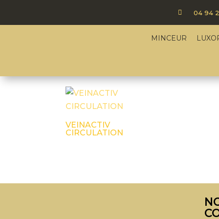

04 94 2
Accueil
/ Produits identifiés “Silhouett
MINCEUR
LUXO
Silhouette : Jambes 
Voici le seul résultat
VEINACTIV
CIRCULATION
N
C