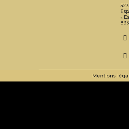
523
Esp
« E
835


Mentions léga
.wpcf7 a { color: red!important; } /** menu **/