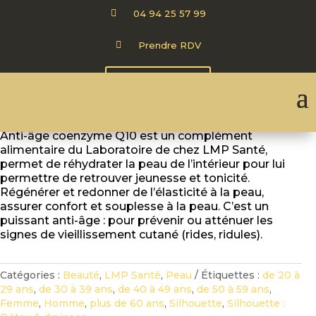

04 94 25 57 99

Prendre RDV
CARTE CADEAU
ANTI-ÂGE COENZYME Q10
Anti-âge coenzyme Q10 est un complément
alimentaire du Laboratoire de chez LMP Santé,
permet de réhydrater la peau de l’intérieur pour lui
permettre de retrouver jeunesse et tonicité.
Régénérer et redonner de l’élasticité à la peau,
assurer confort et souplesse à la peau. C’est un
puissant anti-âge : pour prévenir ou atténuer les
signes de vieillissement cutané (rides, ridules).
Catégories :
Beauté
,
LMP Santé
,
Peau
Étiquettes :
de 20 à
29 ans
,
de 30 à 39 ans
,
de 40 à 49 ans
,
de 50 à 59 ans
,
Femme
,
Homme
,
plus de 60 ans
,
Silhouette
,
Silhouette :