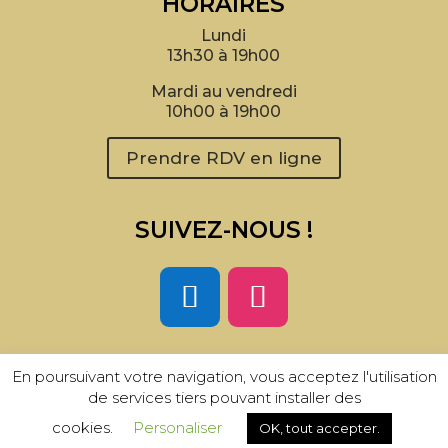
HORAIRES
Lundi
13h30 à 19h00
Mardi au vendredi
10h00 à 19h00
Prendre RDV en ligne
SUIVEZ-NOUS !
En poursuivant votre navigation, vous acceptez l'utilisation
de services tiers pouvant installer des
Mentions légales et CGU
–
CGV
| Design
by
SB’COM
| 2023 – Tous droits réservés
cookies.
Personaliser
OK, tout accepter.