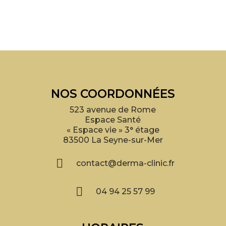
NOS COORDONNÉES
523 avenue de Rome
Espace Santé
« Espace vie » 3° étage
83500 La Seyne-sur-Mer

contact@derma-clinic.fr

04 94 25 57 99