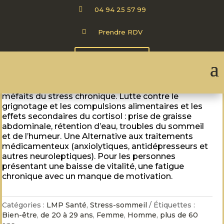

04 94 25 57 99

Prendre RDV
RHODIO MAG STRESS (cortisol)
CARTE CADEAU
Le Rhodio Mag est un complément alimentaire du
Laboratoire LMP Santé, permet de lutter contre les
méfaits du stress chronique. Lutte contre le
grignotage et les compulsions alimentaires et les
effets secondaires du cortisol : prise de graisse
abdominale, rétention d’eau, troubles du sommeil
et de l’humeur. Une Alternative aux traitements
médicamenteux (anxiolytiques, antidépresseurs et
autres neuroleptiques). Pour les personnes
présentant une baisse de vitalité, une fatigue
chronique avec un manque de motivation.
Catégories :
LMP Santé
,
Stress-sommeil
Étiquettes :
Bien-être
,
de 20 à 29 ans
,
Femme
,
Homme
,
plus de 60