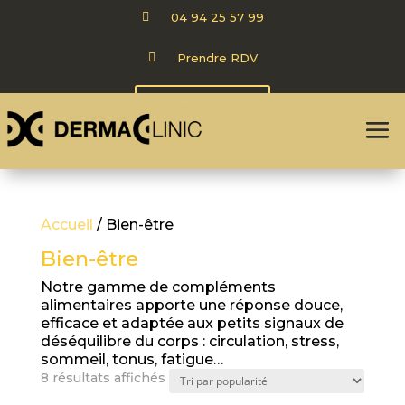

04 94 25 57 99

Prendre RDV
CARTE CADEAU
Accueil
/ Bien-être
Bien-être
Notre gamme de compléments
alimentaires apporte une réponse douce,
efficace et adaptée aux petits signaux de
déséquilibre du corps : circulation, stress,
sommeil, tonus, fatigue…
Trié
8 résultats affichés
par