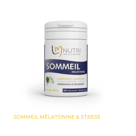
note
moyenne
SOMMEIL MÉLATONINE & STRESS