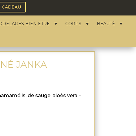
E CADEAU
ODELAGES BIEN ETRE
CORPS
BEAUTÉ
NÉ JANKA
d’hamamélis, de sauge, aloès vera –