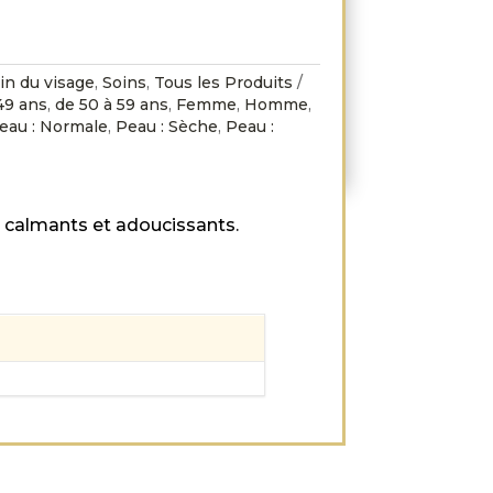
in du visage
,
Soins
,
Tous les Produits
49 ans
,
de 50 à 59 ans
,
Femme
,
Homme
,
eau : Normale
,
Peau : Sèche
,
Peau :
fs calmants et adoucissants.