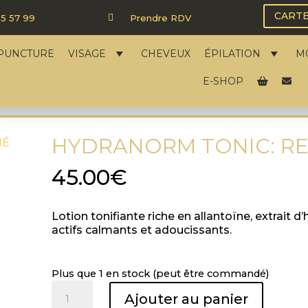
CART
5 57 99

Prendre RDV
PUNCTURE
VISAGE
CHEVEUX
ÉPILATION
M
E-SHOP
HYDRANORM TONIC: RE
45.00
€
Lotion tonifiante riche en allantoïne, extrait 
actifs calmants et adoucissants.
Plus que 1 en stock (peut être commandé)
quantité
Ajouter au panier
de