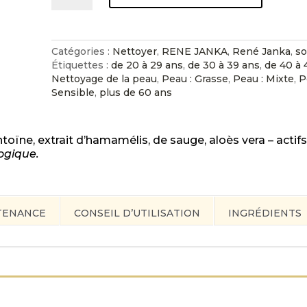
HYDRANORM
TONIC:
RENÉ
JANKA
Catégories :
Nettoyer
,
RENE JANKA
,
René Janka
,
so
Étiquettes :
de 20 à 29 ans
,
de 30 à 39 ans
,
de 40 à 
Nettoyage de la peau
,
Peau : Grasse
,
Peau : Mixte
,
P
Sensible
,
plus de 60 ans
antoïne, extrait d’hamamélis, de sauge, aloès vera – acti
ogique.
TENANCE
CONSEIL D’UTILISATION
INGRÉDIENTS