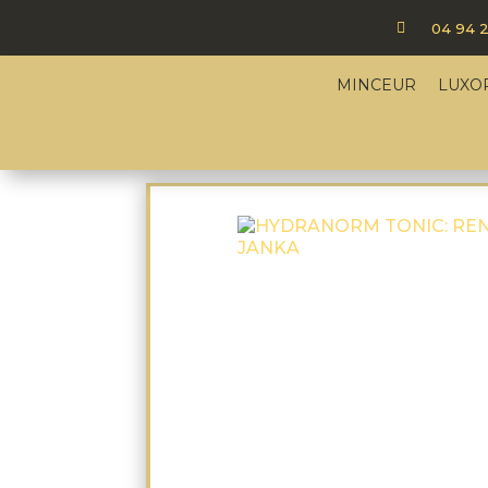

04 94 2
MINCEUR
LUXO