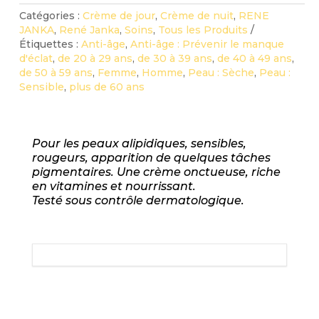
:
Catégories :
Crème de jour
,
Crème de nuit
,
RENE
RENÉ
JANKA
,
René Janka
,
Soins
,
Tous les Produits
JANKA
Étiquettes :
Anti-âge
,
Anti-âge : Prévenir le manque
d'éclat
,
de 20 à 29 ans
,
de 30 à 39 ans
,
de 40 à 49 ans
,
de 50 à 59 ans
,
Femme
,
Homme
,
Peau : Sèche
,
Peau :
Sensible
,
plus de 60 ans
Pour les peaux alipidiques, sensibles,
rougeurs, apparition de quelques tâches
pigmentaires. Une crème onctueuse, riche
en vitamines et nourrissant.
Testé sous contrôle dermatologique.