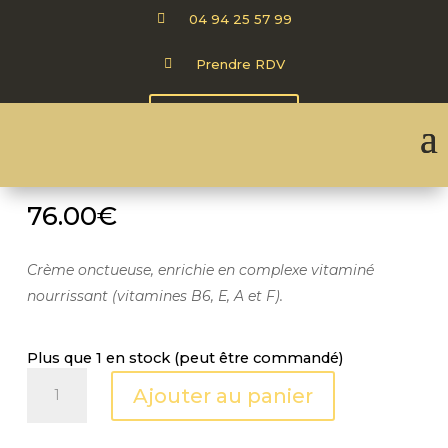

04 94 25 57 99

Prendre RDV
CARTE CADEAU
VITAMIN BIOSTIMULIN : RENÉ
JANKA
76.00
€
Crème onctueuse, enrichie en complexe vitaminé
nourrissant (vitamines B6, E, A et F).
Plus que 1 en stock (peut être commandé)
quantité
Ajouter au panier
de
VITAMIN
BIOSTIMULIN